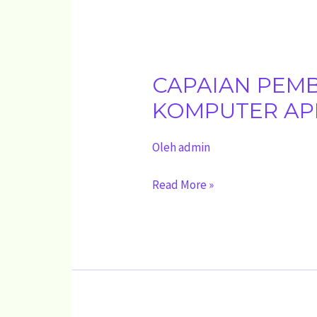
CAPAIAN PEM
CAPAIAN
PEMBELAJARAN
KOMPUTER APL
MUATAN
Oleh
admin
KETERAMPILAN
KOMPUTER
Read More »
APLIKASI
PERKANTORAN
FASE
F