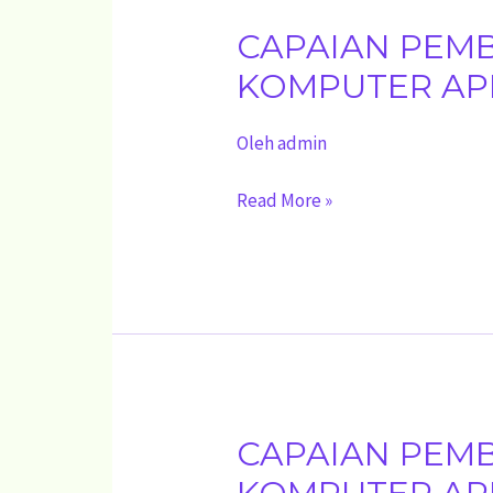
CAPAIAN PEM
CAPAIAN
PEMBELAJARAN
KOMPUTER APL
MUATAN
Oleh
admin
KETERAMPILAN
KOMPUTER
Read More »
APLIKASI
PERKANTORAN
FASE
E
CAPAIAN PEM
CAPAIAN
PEMBELAJARAN