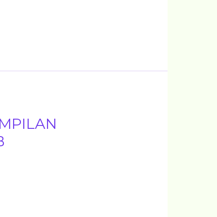
MPILAN
B