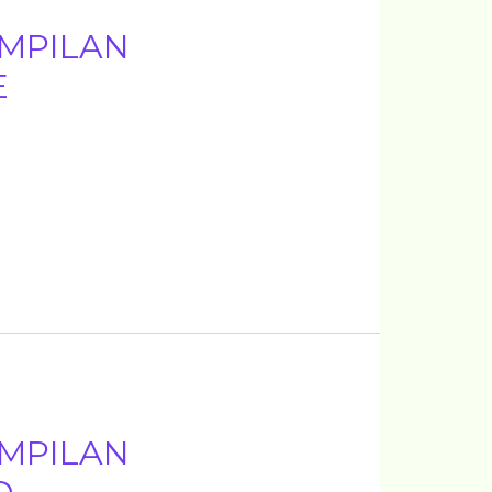
MPILAN
E
MPILAN