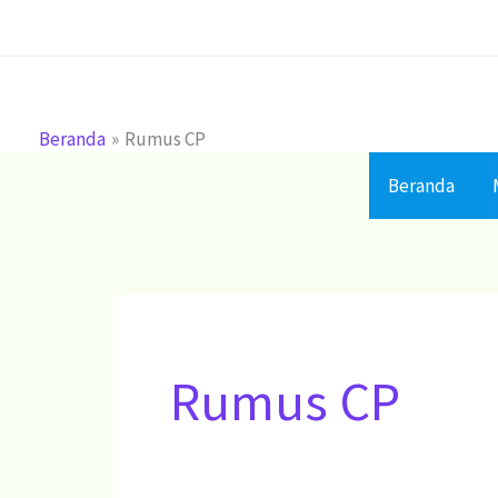
Lewati
ke
konten
Beranda
Rumus CP
Beranda
Rumus CP