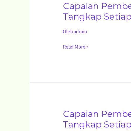
Capaian Pembe
Capaian
Pembelajaran
Tangkap Setiap
Muatan
Oleh
admin
Keterampilan
Perikanan
Read More »
Tangkap
Setiap
Fase
E
Capaian Pembe
Capaian
Pembelajaran
Tangkap Setiap