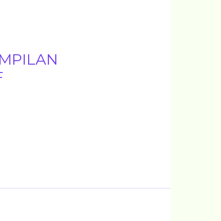
MPILAN
F