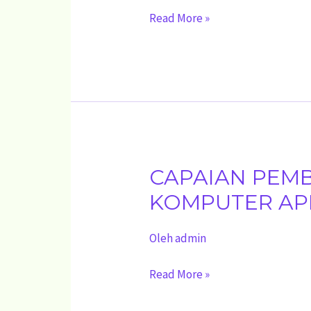
KOMPUTER
Read More »
APLIKASI
PERKANTORAN
FASE
C
CAPAIAN PEM
CAPAIAN
PEMBELAJARAN
KOMPUTER APL
MUATAN
Oleh
admin
KETERAMPILAN
KOMPUTER
Read More »
APLIKASI
PERKANTORAN