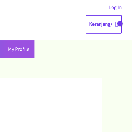
Log In
Keranjang/
My Profile