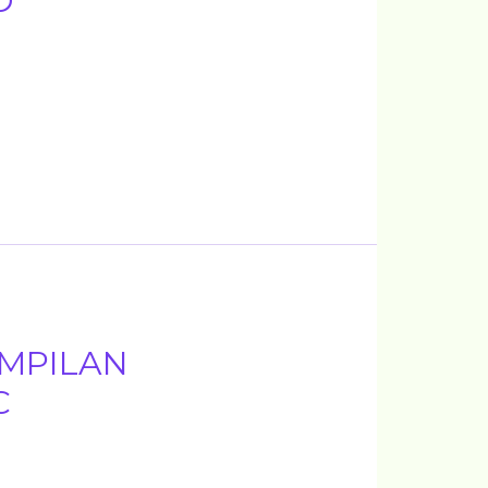
D
MPILAN
C