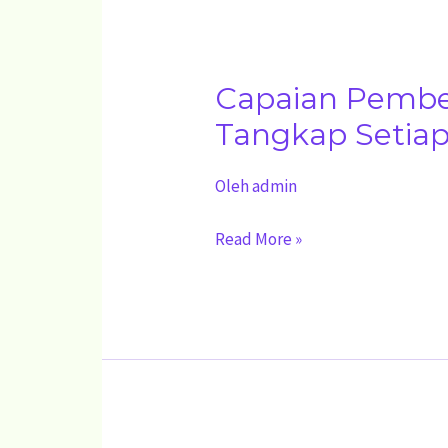
Capaian Pembe
Capaian
Pembelajaran
Tangkap Setiap
Muatan
Oleh
admin
Keterampilan
Perikanan
Read More »
Tangkap
Setiap
Fase
F