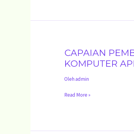
FASE
B
CAPAIAN PEM
CAPAIAN
PEMBELAJARAN
KOMPUTER APL
MUATAN
Oleh
admin
KETERAMPILAN
KOMPUTER
Read More »
APLIKASI
PERKANTORAN
FASE
A