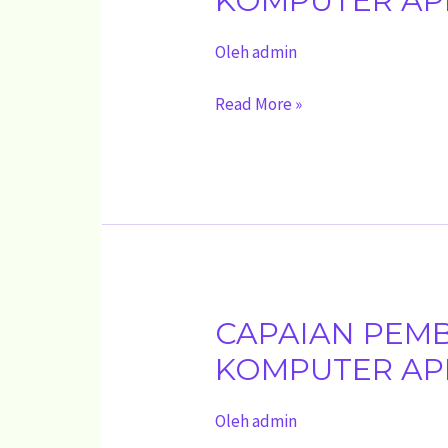
KOMPUTER APL
MUATAN
Oleh
admin
KETERAMPILAN
KOMPUTER
Read More »
APLIKASI
PERKANTORAN
FASE
D
CAPAIAN PEM
CAPAIAN
PEMBELAJARAN
KOMPUTER APL
MUATAN
Oleh
admin
KETERAMPILAN