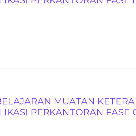
IKASI PERKANTORAN FASE 
BELAJARAN MUATAN KETERA
IKASI PERKANTORAN FASE 