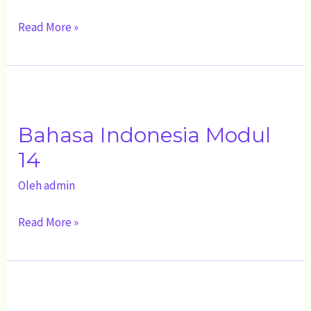
Read More »
Bahasa
Indonesia
Bahasa Indonesia Modul
Modul
14
14
Oleh
admin
Read More »
Bahasa
Indonesia