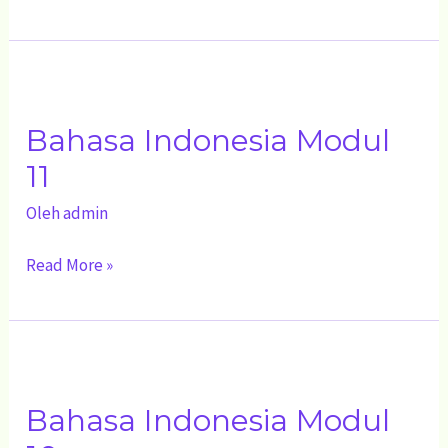
Bahasa
Indonesia
Bahasa Indonesia Modul
Modul
11
11
Oleh
admin
Read More »
Bahasa
Indonesia
Bahasa Indonesia Modul
Modul