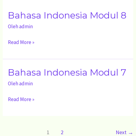
Indonesia
Bahasa Indonesia Modul 8
Modul
8
Oleh
admin
Read More »
Bahasa Indonesia Modul 7
Bahasa
Indonesia
Oleh
admin
Modul
Read More »
7
1
2
Next
→