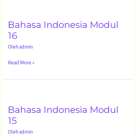
Bahasa
Indonesia
Bahasa Indonesia Modul
Modul
16
16
Oleh
admin
Read More »
Bahasa
Indonesia
Bahasa Indonesia Modul
Modul
15
15
Oleh
admin