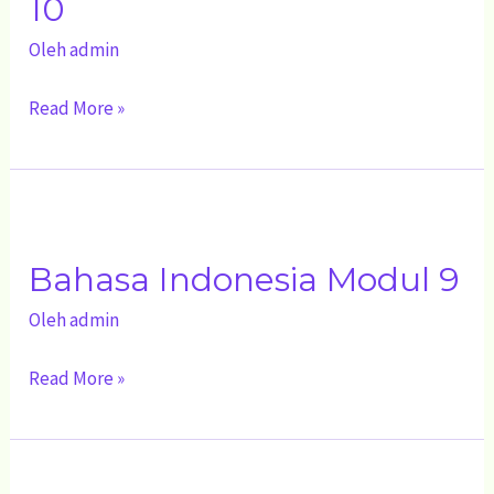
10
10
Oleh
admin
Read More »
Bahasa
Indonesia
Bahasa Indonesia Modul 9
Modul
9
Oleh
admin
Read More »
Bahasa