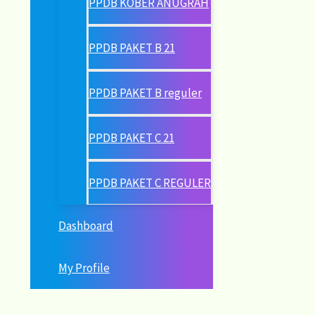
PPDB KOBER ANUGRAH
PPDB PAKET B 21
PPDB PAKET B reguler
PPDB PAKET C 21
PPDB PAKET C REGULER
Dashboard
My Profile