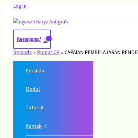
Lewati
Log In
ke
konten
Keranjang/
Beranda
Rumus CP
CAPAIAN PEMBELAJARAN PENDID
Beranda
Modul
Tutorial
Kontak