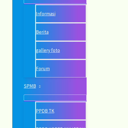
Informasi
Berita
gallery foto
Forum
SPMB
PPDB TK