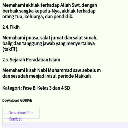
Memahami akhlak terhadap Allah Swt. dengan
berbaik sangka kepada-Nya, akhlak terhadap
orang tua, keluarga, dan pendidik.
2.4. Fikih
Memahami puasa, salat jumat dan salat sunah,
balig dan tanggung jawab yang menyertainya
(taklīf).
2.5. Sejarah Peradaban Islam
Memahami kisah Nabi Muhammad saw. sebelum
dan sesudah menjadi rasul periode Makkah.
Kategori : Fase B: Kelas 3 dan 4 SD
Download
GDRIVE
Download FIle
Kembali