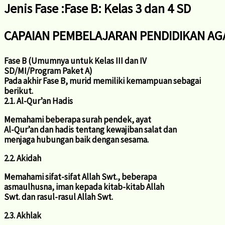
Jenis Fase :Fase B: Kelas 3 dan 4 SD
CAPAIAN PEMBELAJARAN PENDIDIKAN AGA
Fase B (Umumnya untuk Kelas III dan IV
SD/MI/Program Paket A)
Pada akhir Fase B, murid memiliki kemampuan sebagai
berikut.
2.1. Al-Qur’an Hadis
Memahami beberapa surah pendek, ayat
Al-Qur’an dan hadis tentang kewajiban salat dan
menjaga hubungan baik dengan sesama.
2.2. Akidah
Memahami sifat-sifat Allah Swt., beberapa
asmaulhusna, iman kepada kitab-kitab Allah
Swt. dan rasul-rasul Allah Swt.
2.3. Akhlak