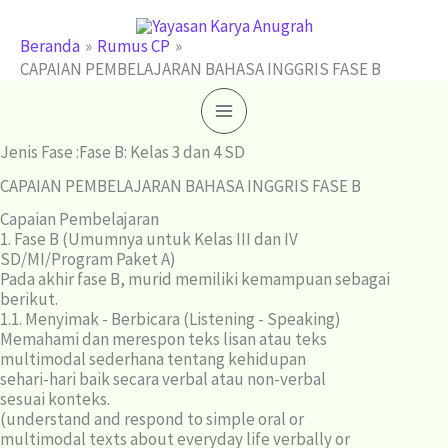
Lewati
ke
Beranda
Rumus CP
CAPAIAN PEMBELAJARAN BAHASA INGGRIS FASE B
konten
Jenis Fase :Fase B: Kelas 3 dan 4 SD
CAPAIAN PEMBELAJARAN BAHASA INGGRIS FASE B
Capaian Pembelajaran
1. Fase B (Umumnya untuk Kelas III dan IV
SD/MI/Program Paket A)
Pada akhir fase B, murid memiliki kemampuan sebagai
berikut.
1.1. Menyimak - Berbicara (Listening - Speaking)
Memahami dan merespon teks lisan atau teks
multimodal sederhana tentang kehidupan
sehari-hari baik secara verbal atau non-verbal
sesuai konteks.
(understand and respond to simple oral or
multimodal texts about everyday life verbally or