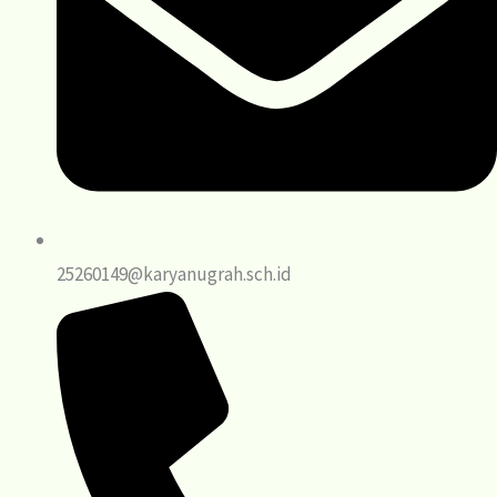
25260149@karyanugrah.sch.id