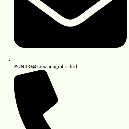
25260133@karyaanugrah.sch.id