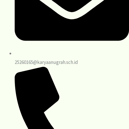
25260165@karyaanugrah.sch.id