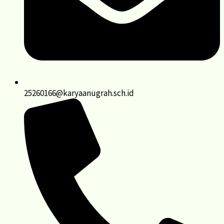
25260166@karyaanugrah.sch.id