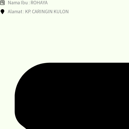
Nama Ibu : ROHAYA
Alamat : KP. CARINGIN KULON