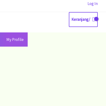
Log In
Keranjang/
My Profile