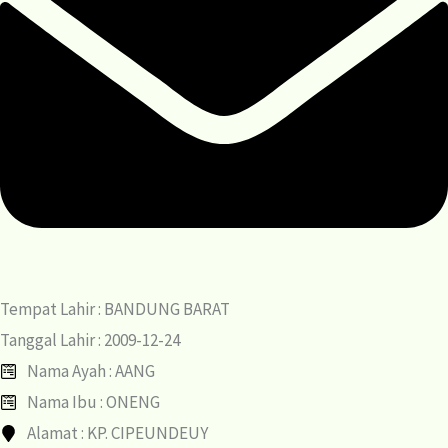
Tempat Lahir : BANDUNG BARAT
Tanggal Lahir : 2009-12-24
Nama Ayah : AANG
Nama Ibu : ONENG
Alamat : KP. CIPEUNDEUY