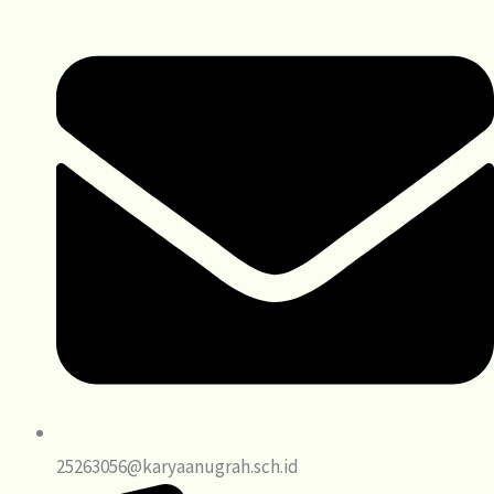
25263056@karyaanugrah.sch.id