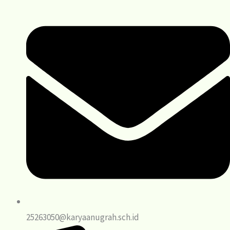
25263050@karyaanugrah.sch.id