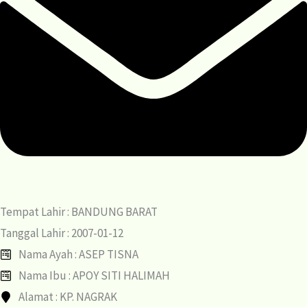
Tempat Lahir : BANDUNG BARAT
Tanggal Lahir : 2007-01-12
Nama Ayah : ASEP TISNA
Nama Ibu : APOY SITI HALIMAH
Alamat : KP. NAGRAK