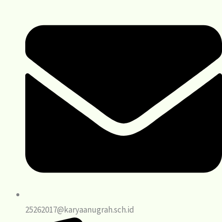
25262017@karyaanugrah.sch.id