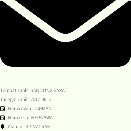
Tempat Lahir : BANDUNG BARAT
Tanggal Lahir : 2012-06-15
Nama Ayah : TARMAN
Nama Ibu : HERNAWATI
Alamat : KP. NAGRAK