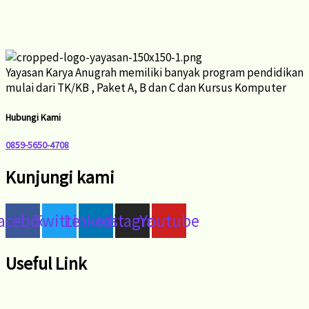
Yayasan Karya Anugrah memiliki banyak program pendidikan
mulai dari TK/KB , Paket A, B dan C dan Kursus Komputer
Hubungi Kami
0859-5650-4708
Kunjungi kami
acebook
Twitter
Linkedin
Instagram
Youtube
Useful Link