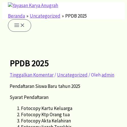
Lewati
Ketik
Name*
Email*
Situs
ke
di
Web
konten
sini..
Beranda
Uncategorized
PPDB 2025
PPDB 2025
Tinggalkan Komentar
/
Uncategorized
/ Oleh
admin
Pendaftaran Siswa Baru tahun 2025
Syarat Pendaftaran
Fotocopy Kartu Keluarga
Fotocopy Ktp Orang tua
Fotocopy Akta Kelahiran
Fotocopy Ijazah Terakhir