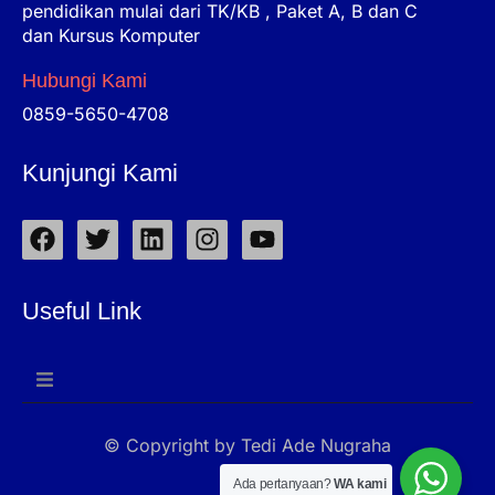
pendidikan mulai dari TK/KB , Paket A, B dan C
dan Kursus Komputer
Hubungi Kami
0859-5650-4708
Kunjungi Kami
F
T
L
I
Y
a
w
i
n
o
c
i
n
s
u
e
t
k
t
t
Useful Link
b
t
e
a
u
o
e
d
g
b
o
r
i
r
e
k
n
a
m
© Copyright by Tedi Ade Nugraha
Ada pertanyaan?
WA kami