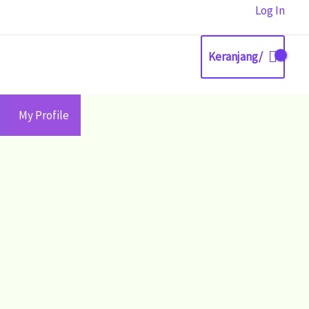
Log In
Keranjang/
My Profile