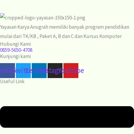
Yayasan Karya Anugrah memiliki banyak program pendidikan
mulai dari TK/KB , Paket A, B dan C dan Kursus Komputer
Hubungi Kami
0859-5650-4708
Kunjungi kami
acebook
Twitter
Linkedin
Instagram
Youtube
Useful Link