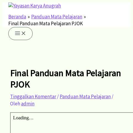
Lewati
Ketik
Name*
Email*
Situs
ke
di
Web
konten
sini..
Beranda
Panduan Mata Pelajaran
Final Panduan Mata Pelajaran PJOK
Final Panduan Mata Pelajaran
PJOK
Tinggalkan Komentar
/
Panduan Mata Pelajaran
/
Oleh
admin