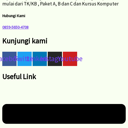
mulai dari TK/KB , Paket A, B dan C dan Kursus Komputer
Hubungi Kami
0859-5650-4708
Kunjungi kami
acebook
Twitter
Linkedin
Instagram
Youtube
Useful Link