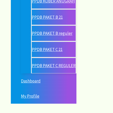
PPDB KOBER ANUGRAH
PPDB PAKET B 21
PPDB PAKET B reguler
PPDB PAKET C 21
PPDB PAKET C REGULER
Dashboard
My Profile