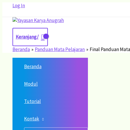
Lewati
Ketik
Name*
Email*
Situs
Log In
ke
di
Web
konten
sini..
Keranjang/
Beranda
Panduan Mata Pelajaran
Final Panduan Mata 
Beranda
Modul
Tutorial
Kontak