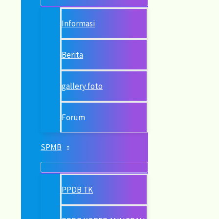
Informasi
Berita
gallery foto
Forum
SPMB
PPDB TK