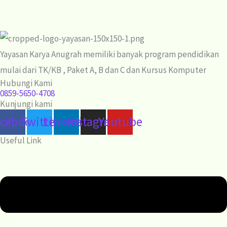
Yayasan Karya Anugrah memiliki banyak program pendidikan
mulai dari TK/KB , Paket A, B dan C dan Kursus Komputer
Hubungi Kami
0859-5650-4708
Kunjungi kami
acebook
Twitter
Linkedin
Instagram
Youtube
Useful Link