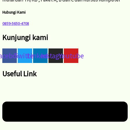
Hubungi Kami
0859-5650-4708
Kunjungi kami
acebook
Twitter
Linkedin
Instagram
Youtube
Useful Link