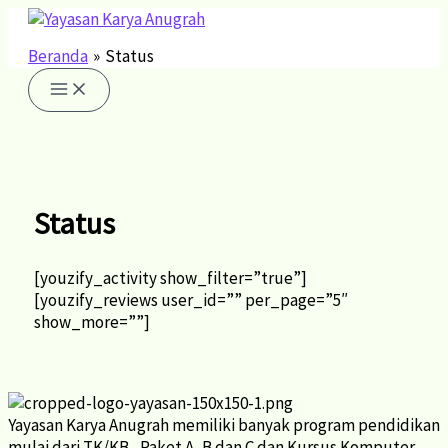
Lewati
ke
konten
Beranda
Status
Status
[youzify_activity show_filter=”true”]
[youzify_reviews user_id=”” per_page=”5″
show_more=””]
Yayasan Karya Anugrah memiliki banyak program pendidikan
mulai dari TK/KB , Paket A, B dan C dan Kursus Komputer