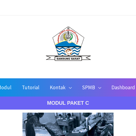
odul
Tutorial
Kontak
SPMB
Dashboard
MODUL PAKET C