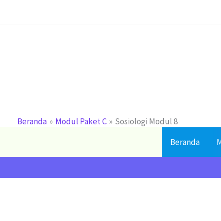
Lewati
ke
konten
Beranda
Modul Paket C
Sosiologi Modul 8
Beranda
M