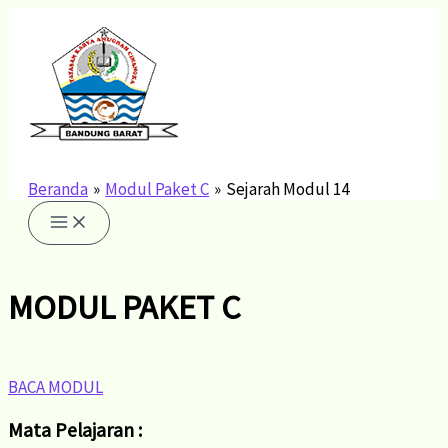
Lewati
ke
konten
Beranda
Modul Paket C
Sejarah Modul 14
MODUL PAKET C
BACA MODUL
Mata Pelajaran :