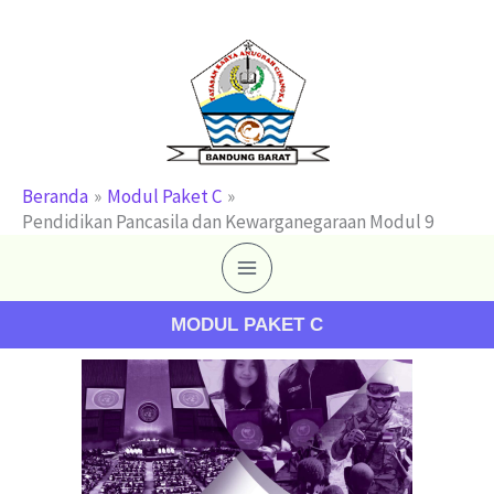
Lewati
ke
konten
Beranda
Modul Paket C
Pendidikan Pancasila dan Kewarganegaraan Modul 9
MODUL PAKET C