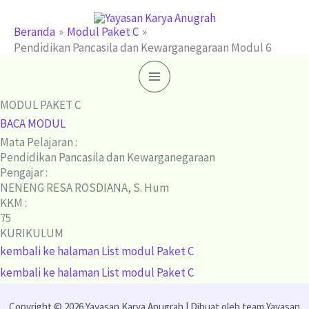
Lewati
ke
Beranda
Modul Paket C
Pendidikan Pancasila dan Kewarganegaraan Modul 6
konten
MODUL PAKET C
BACA MODUL
Mata Pelajaran :
Pendidikan Pancasila dan Kewarganegaraan
Pengajar :
NENENG RESA ROSDIANA, S. Hum
KKM :
75
KURIKULUM
kembali ke halaman List modul Paket C
kembali ke halaman List modul Paket C
Copyright © 2026 Yayasan Karya Anugrah | Dibuat oleh team Yayasan