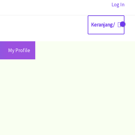
Log In
Keranjang/
My Profile