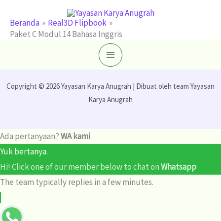
Lewati
ke
Beranda
Real3D Flipbook
Paket C Modul 14 Bahasa Inggris
konten
Copyright © 2026 Yayasan Karya Anugrah | Dibuat oleh team Yayasan
Karya Anugrah
Ada pertanyaan?
WA kami
Yuk bertanya.
Hi! Click one of our member below to chat on
Whatsapp
The team typically replies in a few minutes.