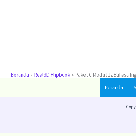
Lewati
ke
konten
Beranda
Real3D Flipbook
Paket C Modul 12 Bahasa Ing
Beranda
M
Copyr