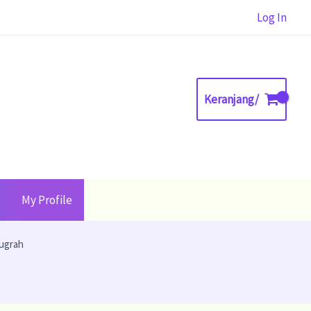
Log In
Keranjang/
My Profile
nugrah