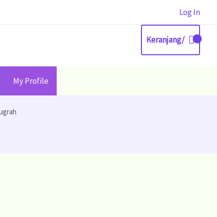
Log In
Keranjang/
My Profile
nugrah