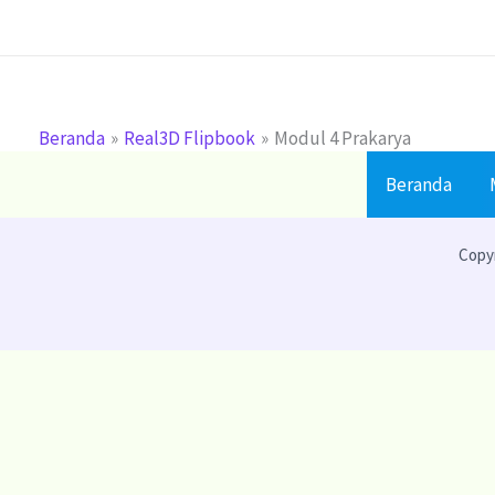
Lewati
ke
konten
Beranda
Real3D Flipbook
Modul 4 Prakarya
Beranda
Copyr