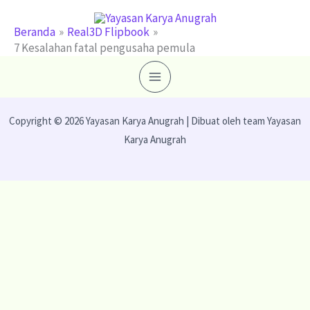
Lewati
ke
Beranda
Real3D Flipbook
7 Kesalahan fatal pengusaha pemula
konten
Copyright © 2026 Yayasan Karya Anugrah | Dibuat oleh team Yayasan
Karya Anugrah